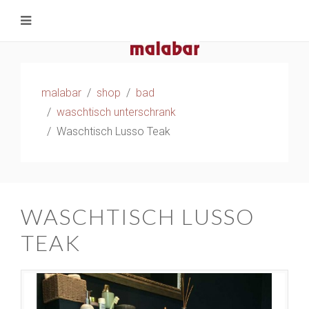
malabar
shop
bad
waschtisch unterschrank
Waschtisch Lusso Teak
WASCHTISCH LUSSO
TEAK